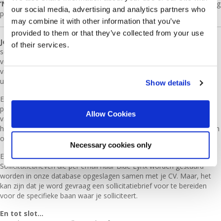
‘Na’ CV
: Regisseerde workflow, gaf leiding en training aan accounting
our social media, advertising and analytics partners who
personeel dat zich bezig hield met de algemene boekhouding.
may combine it with other information that you’ve
provided to them or that they’ve collected from your use
Je sollicitatiebrief is ZEER belangrijk.
Je kan je kans voor een
of their services.
sollicitatiegesprek verhogen door een sollicitatiebrief bij je CV te
voegen. De sollicitatiebrief geeft je een kans om jezelf door middel
van schrijven uit te drukken, hierin kan je je motivatie en interesses
uitgeleggen.
Show details
Een goed geschreven sollicitatiebrief zal je laten uitblinken bij een
potentiele werkgever. Je brief moet de nadruk leggen op je CV, je
Allow Cookies
vaardigheden en hoe zij je zullen helpen waarde toe te voegen aan
het bedrijf waar je solliciteert. Als je net afgestudeerd bent is het een
optie om een paar onderwerpen van je studie te noemen.
Necessary cookies only
Een sollicitatiebrief doet de rest van wat je CV niet kan.
Sollicitatiebrieven die per email naar Blue Lynx worden gestuurd
worden in onze database opgeslagen samen met je CV. Maar, het
kan zijn dat je word gevraag een sollicitatiebrief voor te bereiden
voor de specifieke baan waar je solliciteert.
En tot slot…