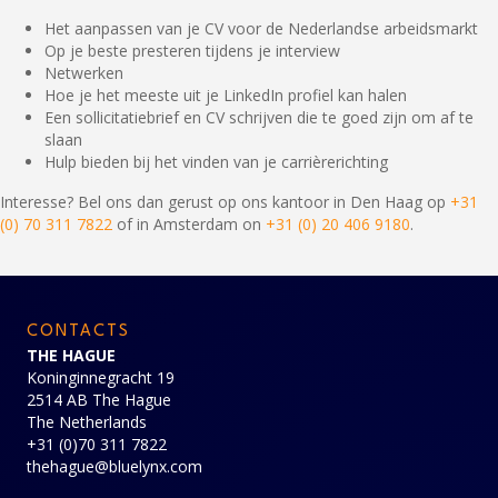
Het aanpassen van je CV voor de Nederlandse arbeidsmarkt
Op je beste presteren tijdens je interview
Netwerken
Hoe je het meeste uit je LinkedIn profiel kan halen
Een sollicitatiebrief en CV schrijven die te goed zijn om af te
slaan
Hulp bieden bij het vinden van je carrièrerichting
Interesse? Bel ons dan gerust op ons kantoor in Den Haag op
+31
(0) 70 311 7822
of in Amsterdam on
+31 (0) 20 406 9180
.
CONTACTS
THE HAGUE
Koninginnegracht 19
2514 AB The Hague
The Netherlands
+31 (0)70 311 7822
thehague@bluelynx.com