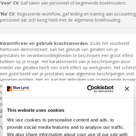
‘Voor’ CV
: Gaf taken aan personeel of beginnende boekhouders.
‘Na’ CV
: Regisseerde workflow, gaf leiding en training aan accounting
personeel dat zich bezig hield met de algemene boekhouding.
Kwantificeer en gebruik krachtwoorden
. Zoals het voorbeeld
hierboven demonstreert, kan het gebruik van getallen om je
prestaties en verantwoordelijkheden te beschrijven een groot effect
hebben op je image. Het karakteriseren van je beschrijvingen door
middel van getallen heeft een sterk effect op werkgevers. Het schetst
een goed beeld van je prestaties waar algemene beschrijvingen snel
vergeten worden. Net zo, kan het gebruiken van zogenaamde ‘power
words’ (krachtwoorden) of aantrekkelijke werkwoorden een
soortgelijk effect hebben. Als je bijvoorbeeld je management
ervaring wilt gebruiken voor een management functie is het handig
om zoveel mogelijk management georiënteerde woorden te
gebruiken om een beeld te schetsen van jezelf. Vergelijk de twee
This website uses cookies
uitspraken hieronder.
We use cookies to personalise content and ads, to
provide social media features and to analyse our traffic.
‘Voor’ CV
: Gaf taken aan personeel of beginnende boekhouders.
We also share information about your use of our site with