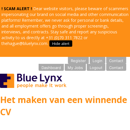
! SCAM ALERT !
Dear website visitors, please beware of scammers
impersonating our brand on social media and other communication
platforms! Remember, we never ask for personal or bank details,
and all employment offers go through proper screenings,
interviews, and contracts. Stay safe and report any suspicious
activity to us directly at +31 (0)70 311 7822 or
thehague@bluelynx.com.
Hide alert
Register
Login
Contact
Dashboard
My Jobs
Logout
Contact
Het maken van een winnende
CV
Heb je hulp nodig met de lay-out of inhoud